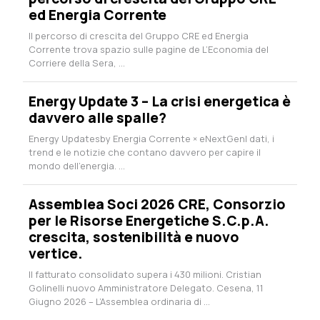
ed Energia Corrente
Il percorso di crescita del Gruppo CRE ed Energia
Corrente trova spazio sulle pagine de L’Economia del
Corriere della Sera, ...
Energy Update 3 – La crisi energetica è
davvero alle spalle?
Energy Updatesby Energia Corrente × eNextGenI dati, i
trend e le notizie che contano davvero per capire il
mondo dell’energia. ...
Assemblea Soci 2026 CRE, Consorzio
per le Risorse Energetiche S.C.p.A.
crescita, sostenibilità e nuovo
vertice.
Il fatturato consolidato supera i 430 milioni. Cristian
Golinelli nuovo Amministratore Delegato. Cesena, 11
Giugno 2026 – L’Assemblea ordinaria di ...