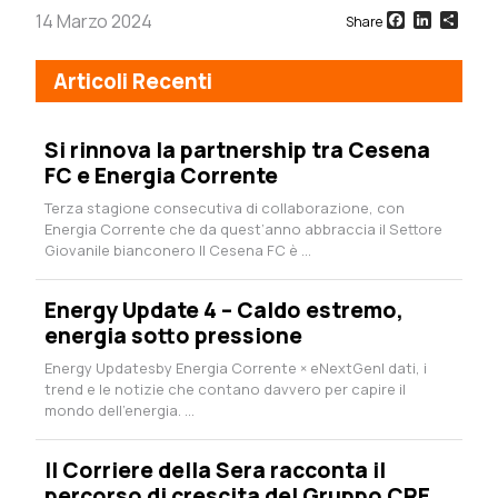
Facebook
LinkedI
Sha
14 Marzo 2024
Share
Articoli Recenti
Si rinnova la partnership tra Cesena
FC e Energia Corrente
Terza stagione consecutiva di collaborazione, con
Energia Corrente che da quest’anno abbraccia il Settore
Giovanile bianconero Il Cesena FC è ...
Energy Update 4 – Caldo estremo,
energia sotto pressione
Energy Updatesby Energia Corrente × eNextGenI dati, i
trend e le notizie che contano davvero per capire il
mondo dell’energia. ...
Il Corriere della Sera racconta il
percorso di crescita del Gruppo CRE