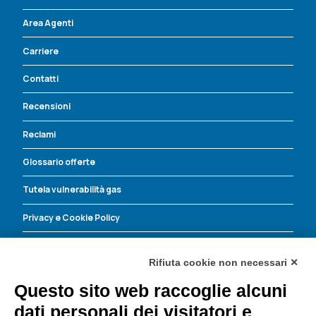
Area Agenti
Carriere
Contatti
Recensioni
Reclami
Glossario offerte
Tutela vulnerabilità gas
Privacy e Cookie Policy
Energia Corrente contro le truffe
Rifiuta cookie non necessari ✕
Questo sito web raccoglie alcuni
Energia Corrente S.r.l.
dati personali dei visitatori e
Dove trovarci