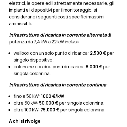
elettrici, le opere edili strettamente necessarie, gli
impianti e i dispositivi per il monitoraggio, si
considerano i seguenti costi specifici massimi
ammissibili:
Infrastrutture di ricarica in corrente alternata
di
potenza da 7,4 kW a 22 kW inclusi:
wallbox con un solo punto di ricarica:
2.500 €
per
singolo dispositivo;
colonnine con due punti di ricarica:
8.000 €
per
singola colonnina.
Infrastrutture di ricarica in corrente continua
:
fino a 50 kW:
1000 €/kW
;
oltre 50 kW:
50.000 €
per singola colonnina;
oltre 100 kW:
75.000 €
per singola colonnina.
A chi si rivolge