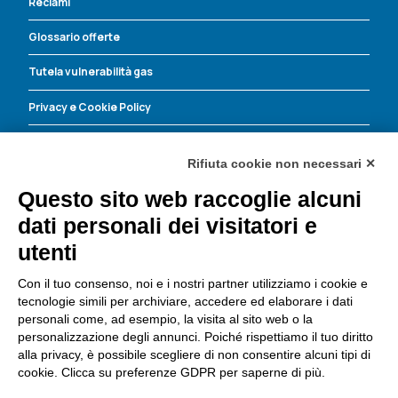
Reclami
Glossario offerte
Tutela vulnerabilità gas
Privacy e Cookie Policy
Energia Corrente contro le truffe
Rifiuta cookie non necessari ✕
Questo sito web raccoglie alcuni
Energia Corrente S.r.l.
dati personali dei visitatori e
Dove trovarci
utenti
Via Leopoldo Lucchi, 135
47521 Cesena (FC)
Con il tuo consenso, noi e i nostri partner utilizziamo i cookie e
Tel:
0547 419980
tecnologie simili per archiviare, accedere ed elaborare i dati
Fax: 0547.419993
personali come, ad esempio, la visita al sito web o la
personalizzazione degli annunci. Poiché rispettiamo il tuo diritto
Email:
info@ecocre.it
alla privacy, è possibile scegliere di non consentire alcuni tipi di
Importo capitale sociale: 200.000,00 i.v.
cookie. Clicca su preferenze GDPR per saperne di più.
CF e P. IVA 03672520404