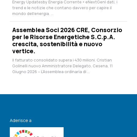
Energy Updatesby Energia Corrente × eNextGenI dati, i
trend e le notizie che contano davvero per capire il
mondo dell’energia. ...
Assemblea Soci 2026 CRE, Consorzio
per le Risorse Energetiche S.C.p.A.
crescita, sostenibilità e nuovo
vertice.
Il fatturato consolidato supera i 430 milioni. Cristian
Golinelli nuovo Amministratore Delegato. Cesena, 11
Giugno 2026 – L’Assemblea ordinaria di ...
Aderisce a