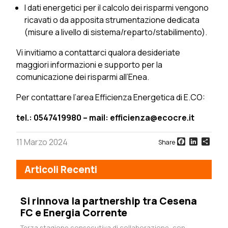
I dati energetici per il calcolo dei risparmi vengono
ricavati o da apposita strumentazione dedicata
(misure a livello di sistema/reparto/stabilimento).
Vi invitiamo a contattarci qualora desideriate
maggiori informazioni e supporto per la
comunicazione dei risparmi all’Enea.
Per contattare l’area Efficienza Energetica di E.CO:
tel.: 0547419980 – mail: efficienza@ecocre.it
Facebook
LinkedI
Sha
11 Marzo 2024
Share
Articoli Recenti
Si rinnova la partnership tra Cesena
FC e Energia Corrente
Terza stagione consecutiva di collaborazione, con