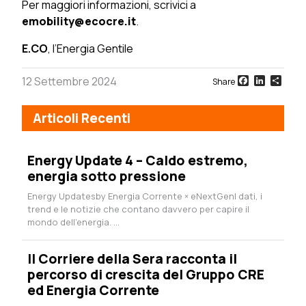
Per maggiori informazioni, scrivici a
emobility@ecocre.it
.
E.CO
, l’Energia Gentile
Facebook
LinkedI
Sha
12 Settembre 2024
Share
Articoli Recenti
Energy Update 4 – Caldo estremo,
energia sotto pressione
Energy Updatesby Energia Corrente × eNextGenI dati, i
trend e le notizie che contano davvero per capire il
mondo dell’energia. ...
Il Corriere della Sera racconta il
percorso di crescita del Gruppo CRE
ed Energia Corrente