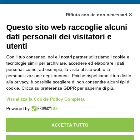
Energia Corrente contro le truffe
Rifiuta cookie non necessari ✕
Questo sito web raccoglie alcuni
Energia Corrente S.r.l.
dati personali dei visitatori e
Dove trovarci
utenti
Via Leopoldo Lucchi, 135
47521 Cesena (FC)
Con il tuo consenso, noi e i nostri partner utilizziamo i cookie e
Tel:
0547 419980
tecnologie simili per archiviare, accedere ed elaborare i dati
Fax: 0547.419993
personali come, ad esempio, la visita al sito web o la
personalizzazione degli annunci. Poiché rispettiamo il tuo diritto
Email:
info@ecocre.it
alla privacy, è possibile scegliere di non consentire alcuni tipi di
Importo capitale sociale: 200.000,00 i.v.
cookie. Clicca su preferenze GDPR per saperne di più.
CF e P. IVA 03672520404
N° Registro Imprese: 03672520404
Visualizza la Cookie Policy Completa
Numero REA: FO-311115
Powered by
Energia Corrente s.r.l. è soggetta alla direzione e al coordinamento del
Consorzio per le Risorse Energetiche S.c.p.A.
ACCETTA TUTTO