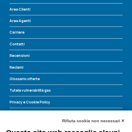
Area Clienti
Area Agenti
Carriere
Contatti
Recensioni
Reclami
Glossario offerte
Tutela vulnerabilità gas
Privacy e Cookie Policy
Energia Corrente contro le truffe
Rifiuta cookie non necessari ✕
Energia Corrente S.r.l.