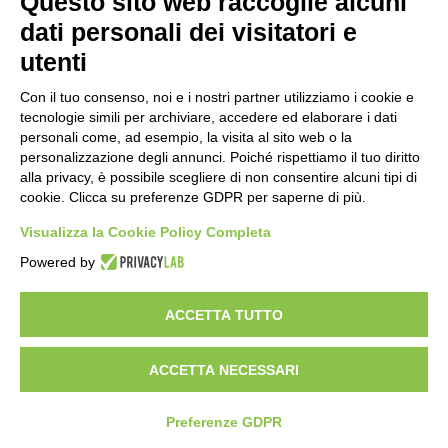
Questo sito web raccoglie alcuni
dati personali dei visitatori e
Dove trovarci
utenti
Via Leopoldo Lucchi, 135
47521 Cesena (FC)
Con il tuo consenso, noi e i nostri partner utilizziamo i cookie e
Tel:
0547 419980
tecnologie simili per archiviare, accedere ed elaborare i dati
Fax: 0547.419993
personali come, ad esempio, la visita al sito web o la
personalizzazione degli annunci. Poiché rispettiamo il tuo diritto
Email:
info@ecocre.it
alla privacy, è possibile scegliere di non consentire alcuni tipi di
Importo capitale sociale: 200.000,00 i.v.
cookie. Clicca su preferenze GDPR per saperne di più.
CF e P. IVA 03672520404
N° Registro Imprese: 03672520404
Visualizza la Cookie Policy Completa
Numero REA: FO-311115
Powered by
Energia Corrente s.r.l. è soggetta alla direzione e al coordinamento del
Consorzio per le Risorse Energetiche S.c.p.A.
ACCETTA TUTTO
ACCETTA NECESSARI
Preferenze GDPR