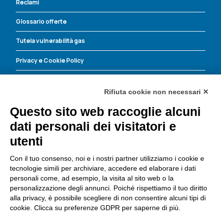
Reclami
Glossario offerte
Tutela vulnerabilità gas
Privacy e Cookie Policy
Energia Corrente contro le truffe
Rifiuta cookie non necessari ✕
Questo sito web raccoglie alcuni
Energia Corrente S.r.l.
dati personali dei visitatori e
Dove trovarci
utenti
Via Leopoldo Lucchi, 135
47521 Cesena (FC)
Con il tuo consenso, noi e i nostri partner utilizziamo i cookie e
Tel:
0547 419980
tecnologie simili per archiviare, accedere ed elaborare i dati
Fax: 0547.419993
personali come, ad esempio, la visita al sito web o la
personalizzazione degli annunci. Poiché rispettiamo il tuo diritto
Email:
info@ecocre.it
alla privacy, è possibile scegliere di non consentire alcuni tipi di
Importo capitale sociale: 200.000,00 i.v.
cookie. Clicca su preferenze GDPR per saperne di più.
CF e P. IVA 03672520404