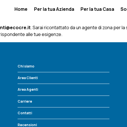
Home
Per la tua Azienda
Per la tua Casa
So
enti@ecocre.it
. Sarai ricontattato da un agente di zona per la
 rispondente alle tue esigenze.
Chi siamo
Area Clienti
Area Agenti
Carriere
Contatti
Recensioni