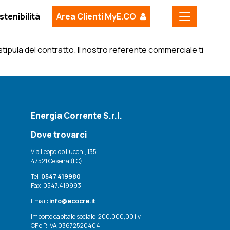
stenibilità
Area Clienti MyE.CO
 stipula del contratto. Il nostro referente commerciale ti
Energia Corrente S.r.l.
Dove trovarci
Via Leopoldo Lucchi, 135
47521 Cesena (FC)
Tel:
0547 419980
Fax: 0547.419993
Email:
info@ecocre.it
Importo capitale sociale: 200.000,00 i.v.
CF e P. IVA 03672520404