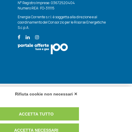
N° Registro Imprese: 03672520404
Numero REA: FO-311115
Energia Corrente s.r.l. è soggetta alla direzione e al
coordinamento del Consorzio per le Risorse Energetiche
S.c.p.A.
Rifiuta cookie non necessari ✕
ACCETTA TUTTO
ACCETTA NECESSARI