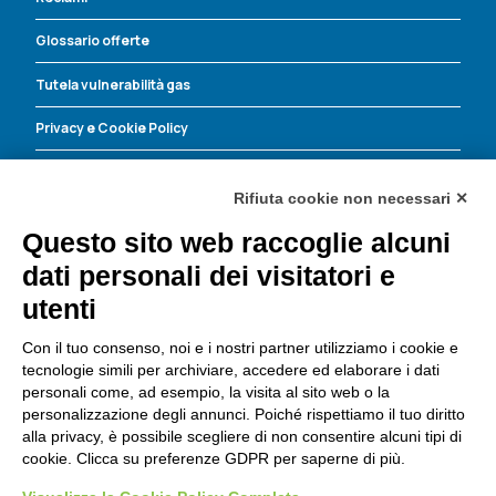
Glossario offerte
Tutela vulnerabilità gas
Privacy e Cookie Policy
Energia Corrente contro le truffe
Rifiuta cookie non necessari ✕
Questo sito web raccoglie alcuni
Energia Corrente S.r.l.
dati personali dei visitatori e
Dove trovarci
utenti
Via Leopoldo Lucchi, 135
47521 Cesena (FC)
Con il tuo consenso, noi e i nostri partner utilizziamo i cookie e
Tel:
0547 419980
tecnologie simili per archiviare, accedere ed elaborare i dati
Fax: 0547.419993
personali come, ad esempio, la visita al sito web o la
personalizzazione degli annunci. Poiché rispettiamo il tuo diritto
Email:
info@ecocre.it
alla privacy, è possibile scegliere di non consentire alcuni tipi di
Importo capitale sociale: 200.000,00 i.v.
cookie. Clicca su preferenze GDPR per saperne di più.
CF e P. IVA 03672520404
N° Registro Imprese: 03672520404