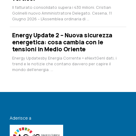
Il fatturato consolidato supera i 430 milioni. Cristian
Golinelli nuovo Amministratore Delegato. Cesena, 11
Giugno 2026 – L’Assemblea ordinaria di ...
Energy Update 2 – Nuova sicurezza
energetica: cosa cambia con le
tensioni in Medio Oriente
Energy Updatesby Energia Corrente × eNextGenI dati, i
trend e le notizie che contano davvero per capire il
mondo dell’energia. ...
Aderisce a