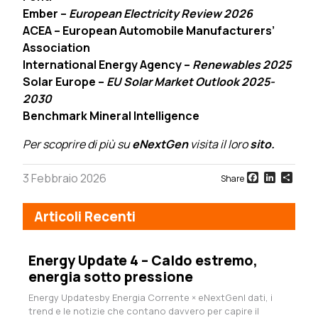
Ember –
European Electricity Review 2026
ACEA – European Automobile Manufacturers’
Association
International Energy Agency –
Renewables 2025
Solar Europe –
EU Solar Market Outlook 2025-
2030
Benchmark Mineral Intelligence
Per scoprire di più su
eNextGen
visita il loro
sito.
Facebook
LinkedI
Sha
3 Febbraio 2026
Share
Articoli Recenti
Energy Update 4 – Caldo estremo,
energia sotto pressione
Energy Updatesby Energia Corrente × eNextGenI dati, i
trend e le notizie che contano davvero per capire il