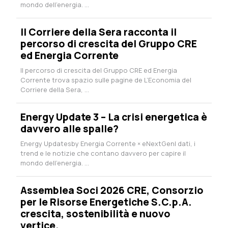
mondo dell’energia. ...
Il Corriere della Sera racconta il
percorso di crescita del Gruppo CRE
ed Energia Corrente
Il percorso di crescita del Gruppo CRE ed Energia
Corrente trova spazio sulle pagine de L’Economia del
Corriere della Sera, ...
Energy Update 3 – La crisi energetica è
davvero alle spalle?
Energy Updatesby Energia Corrente × eNextGenI dati, i
trend e le notizie che contano davvero per capire il
mondo dell’energia. ...
Assemblea Soci 2026 CRE, Consorzio
per le Risorse Energetiche S.C.p.A.
crescita, sostenibilità e nuovo
vertice.